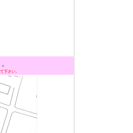
。＞
見て下さい。