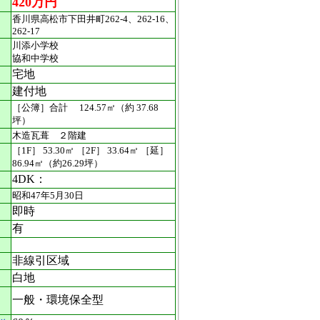
420万円
香川県高松市下田井町262-4、262-16、
262-17
川添小学校
協和中学校
宅地
建付地
［公簿］合計 124.57㎡（約 37.68
坪）
木造瓦葺 ２階建
［1F］ 53.30㎡ ［2F］ 33.64㎡ ［延］
86.94㎡（約26.29坪）
4DK：
昭和47年5月30日
即時
有
非線引区域
白地
一般・環境保全型