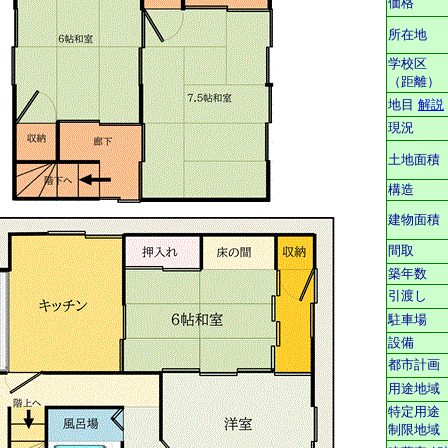
価格
所在地
学校区
（距離）
地目
解説
現況
土地面積
構造
建物面積
間取
築年数
引渡し
駐車場
設備
都市計画
用途地域
特定用途
制限地域