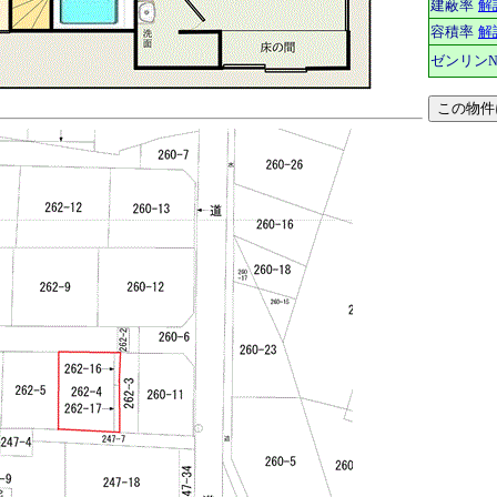
建蔽率
解
容積率
解
ゼンリン