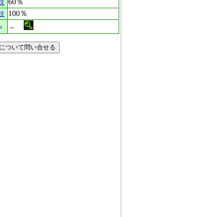
60％
説
100％
説
№
－