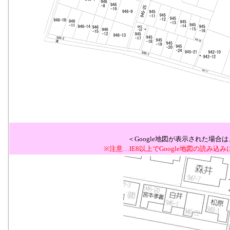
＜Google地図が表示された場
※注意…IE8以上でGoogle地図の読