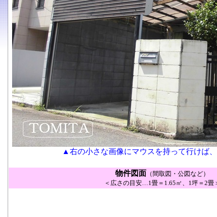
▲右の小さな画像にマウスを持って行けば、
物件図面
（間取図・公図など）
＜広さの目安…1畳＝1.65㎡、1坪＝2畳