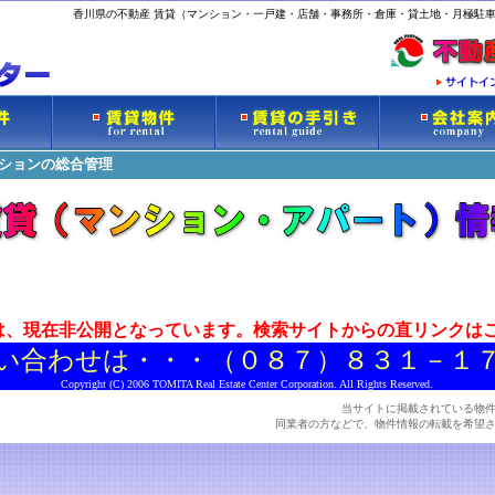
香川県の不動産 賃貸（マンション・一戸建・店舗・事務所・倉庫・貸土地・月極駐車
ンションの総合管理
は、現在非公開となっています。検索サイトからの直リンクは
い合わせは・・・（０８７）８３１－１
Copyright (C) 2006 TOMITA Real Estate Center Corporation. All Rights Reserved.
当サイトに掲載されている物
同業者の方などで、物件情報の転載を希望