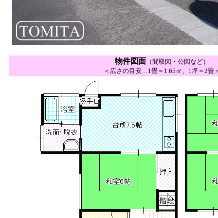
物件図面
（間取図・公図など）
＜広さの目安…1畳＝1.65㎡、1坪＝2畳