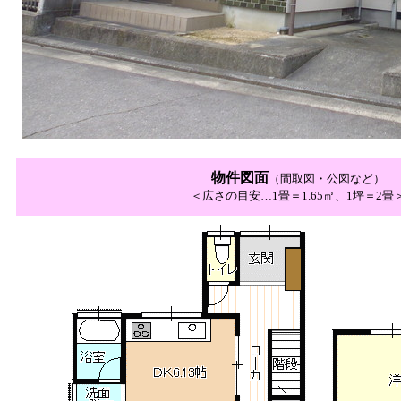
物件図面
（間取図・公図など）
＜広さの目安…1畳＝1.65㎡、1坪＝2畳