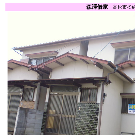
森澤借家
高松市松縄町