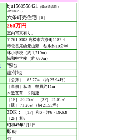
bju1560558421
（最終確認日：
2019/06/15）
六条町売住宅
［0］
260万円
室内写真有り。
〒761-0303 高松市六条町1187-4
琴電長尾線元山駅 徒歩約10分半
林小学校（約 1,710m）
協和中学校（約 680m）
宅地
説
建付地
［公簿］ 85.77㎡（約 25.94坪）
［東側］私道 幅員約11m
木造瓦葺 ２階建
［1F］ 50.25㎡ ［2F］ 21.01㎡
［延］ 71.26㎡（約 21.55坪）
3DK：
［1F］和6・洋6・DK6.8
［2F］和8
昭和45年3月1日
即時
無