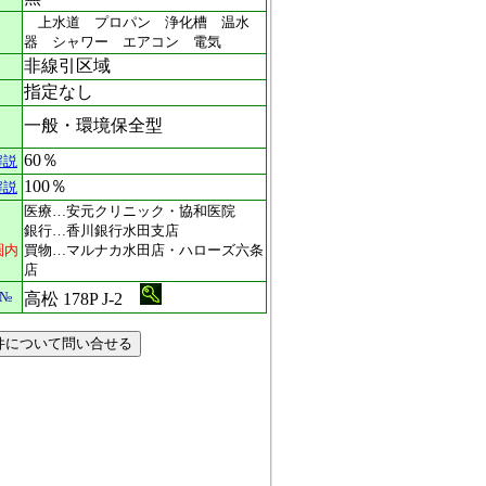
上水道 プロパン 浄化槽 温水
器 シャワー エアコン 電気
非線引区域
指定なし
一般・環境保全型
60％
解説
100％
解説
医療…安元クリニック・協和医院
銀行…香川銀行水田支店
圏内
買物…マルナカ水田店・ハローズ六条
店
№
高松 178P J-2