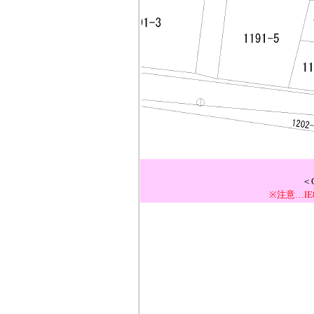
＜
※注意…I