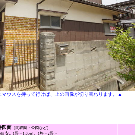
にマウスを持って行けば、上の画像が切り替わります。▲
件図面
（間取図・公図など）
目安…1畳＝1.65㎡、1坪＝2畳＞