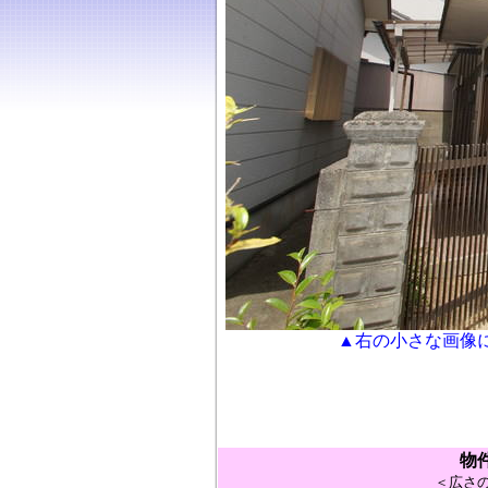
▲右の小さな画像
物
＜広さの