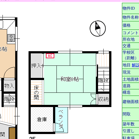
物件ID
物件名称
価格
コメント
所在地
交通
学校区
（距離）
地目
解
現況
土地面積
道路
構造
建物面積
間取
築年数
引渡し
駐車場