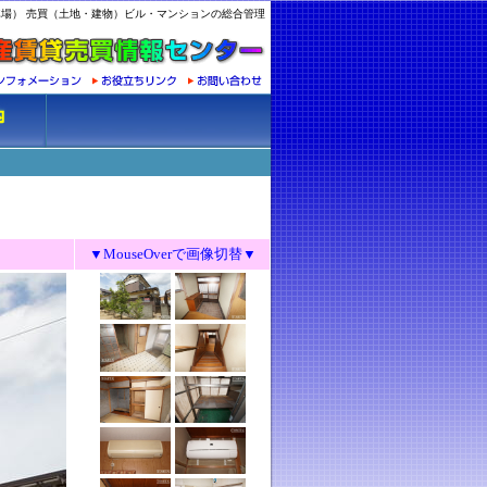
場） 売買（土地・建物）ビル・マンションの総合管理
▼MouseOverで画像切替▼