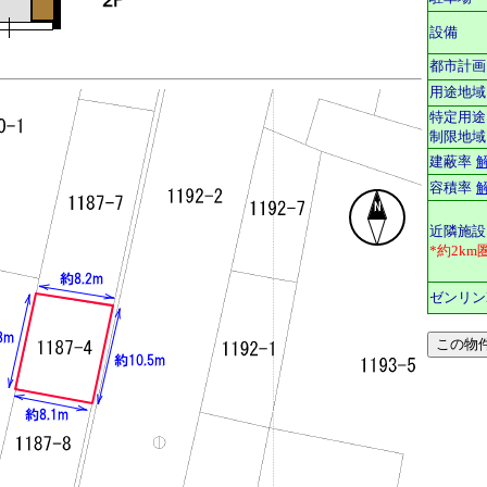
設備
都市計画
用途地域
特定用途
制限地域
建蔽率
容積率
近隣施設
*約2km
ゼンリン