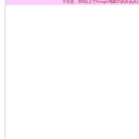
※注意…IE8以上でGoogle地図の読