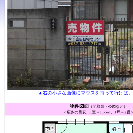
▲右の小さな画像にマウスを持って行けば、
物件図面
（間取図・公図など）
＜広さの目安…1畳＝1.65㎡、1坪＝2畳