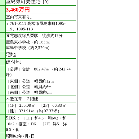
屋島東町売住宅
［0］
3,460万円
室内写真有り。
〒761-0111 高松市屋島東町1095-
119、1095-113
琴電志度線八栗駅 徒歩約17分
屋島東小学校（約 165m）
屋島中学校（約 2,570m）
宅地
建付地
［公簿］合計 802.47㎡（約 242.74
坪）
［東側］公道 幅員約12m
［北側］公道 幅員約6m
［南側］公道 幅員約6m
木造瓦葺 ２階建
［1F］ 255.08㎡ ［2F］ 66.83㎡
［延］ 321.91㎡（約 97.37坪）
9DK：
［1F］和4.5・和6×2・和
10×2・寝室・DK ［2F］洋5・洋
6.5・倉
昭和62年7月7日