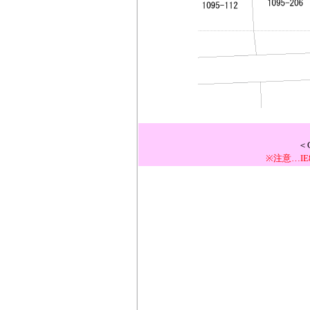
＜
※注意…I