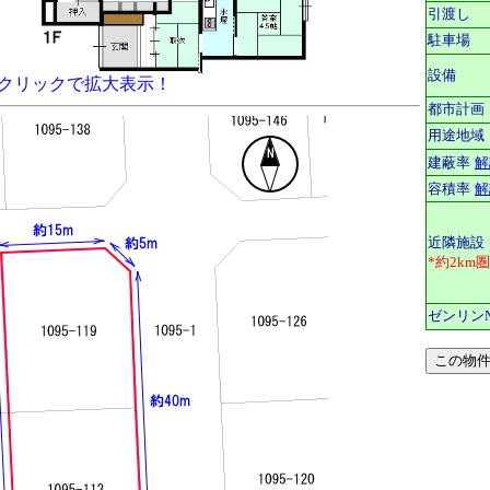
引渡し
駐車場
設備
クリックで拡大表示！
都市計画
用途地域
建蔽率
解
容積率
解
近隣施設
*約2km
ゼンリン