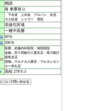
相談
有 車庫有り
下水道 上水道 プロパン 水洗
ガス給湯 シャワー 電気
非線引区域
一種中高層
60％
説
200％
説
医療…岩藤内科医院・海部医院
金融…百十四銀行八栗支店・香川銀行
屋島支店
圏内
買物…マルナカ八栗店・マルヨシセン
ター牟礼店
高松 27P F-3
№