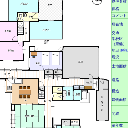
物件名称
価格
コメント
所在地
交通
学校区
（距離）
地目
解説
現況
土地面積
道路
構造
建物面積
間取
築年数