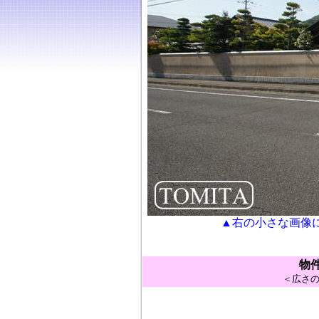
▲右の小さな画像
物
＜広さの