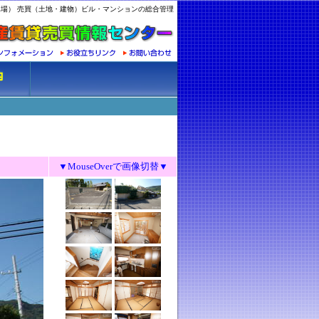
場） 売買（土地・建物）ビル・マンションの総合管理
▼MouseOverで画像切替▼