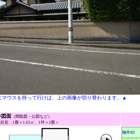
にマウスを持って行けば、上の画像が切り替わります。▲
件図面
（間取図・公図など）
目安…1畳＝1.65㎡、1坪＝2畳＞
物件ID