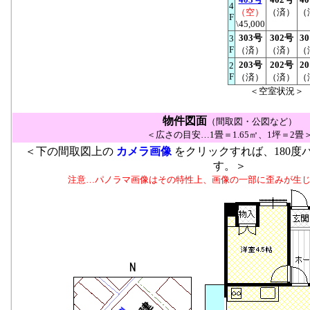
4
（空）
（済）
（
F
\45,000
303号
302号
3
3
F
（済）
（済）
（
203号
202号
2
2
F
（済）
（済）
（
＜空室状況＞
物件図面
（間取図・公図など）
＜広さの目安…1畳＝1.65㎡、1坪＝2畳
＜下の間取図上の
カメラ画像
をクリックすれば、180度
す。＞
注意…パノラマ画像はその特性上、画像の一部に歪みが生