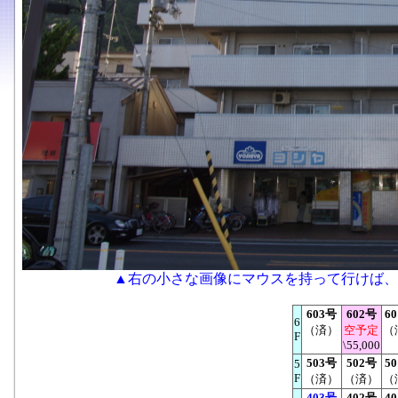
▲右の小さな画像にマウスを持って行けば、
603号
602号
6
6
（済）
空予定
（
F
\55,000
503号
502号
5
5
F
（済）
（済）
（
403号
402号
4