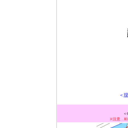
＜
＜
※注意…I