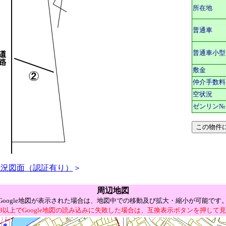
所在地
普通車
普通車小型
敷金
仲介手数料
空状況
ゼンリン№
現況図面（認証有り）
＞
周辺地図
Google地図が表示された場合は、地図中での移動及び拡大・縮小が可能です
E8以上でGoogle地図の読み込みに失敗した場合は、互換表示ボタンを押して