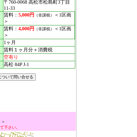
〒760-0068 高松市松島町3丁目
11-33
賃料：
5,000円
＜1区画
（非課税）
＞
賃料：
4,000円
＜1区画
（非課税）
＞
1ヶ月
賃料１ヶ月分＋消費税
空有り
高松 84P J-1
。＞
見て下さい。