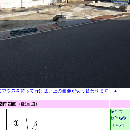
にマウスを持って行けば、上の画像が切り替わります。▲
物件図面
（配置図）
物件ID
物件名称
コメント