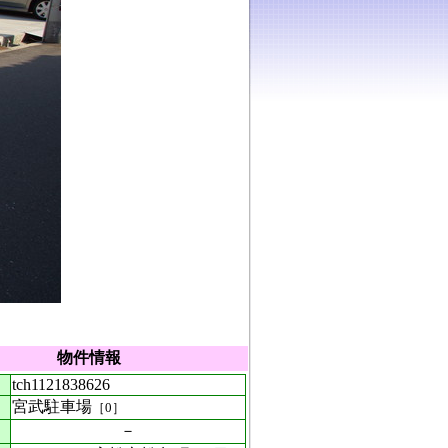
物件情報
tch1121838626
宮武駐車場
［0］
－