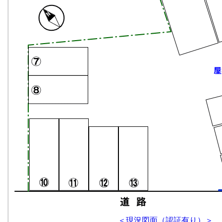
＜
現況図面（認証有り）
＞