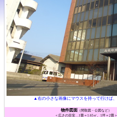
▲右の小さな画像にマウスを持って行けば、
物件図面
（間取図・公図など）
＜広さの目安…1畳＝1.65㎡、1坪＝2畳