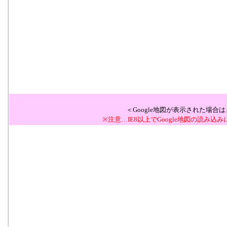
＜Google地図が表示された場
※注意…IE8以上でGoogle地図の読