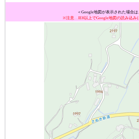
＜Google地図が表示された場
※注意…IE8以上でGoogle地図の読